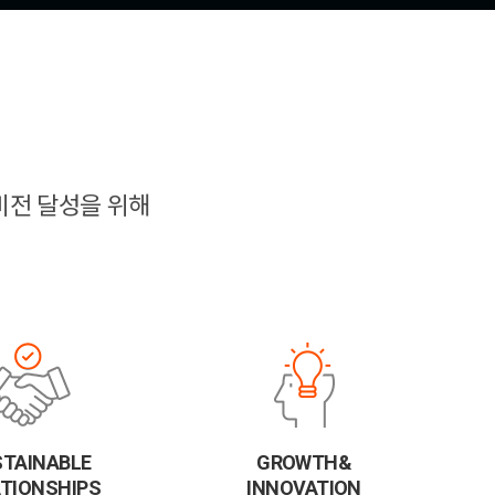
비전 달성을 위해
TAINABLE
GROWTH&
ATIONSHIPS
INNOVATION